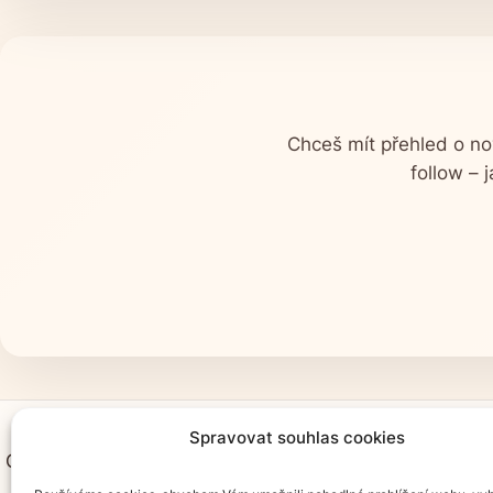
Chceš mít přehled o no
follow – 
Spravovat souhlas cookies
O nás
Obchodní podmínky
Doprava a platba
Vrácen