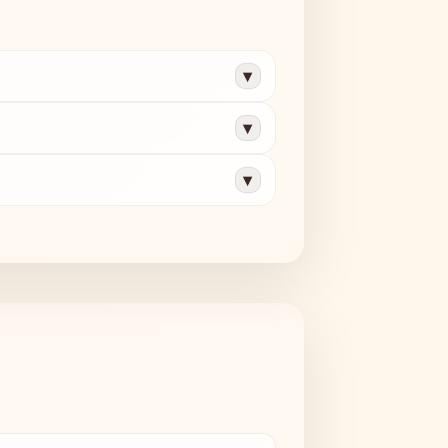
▾
▾
▾