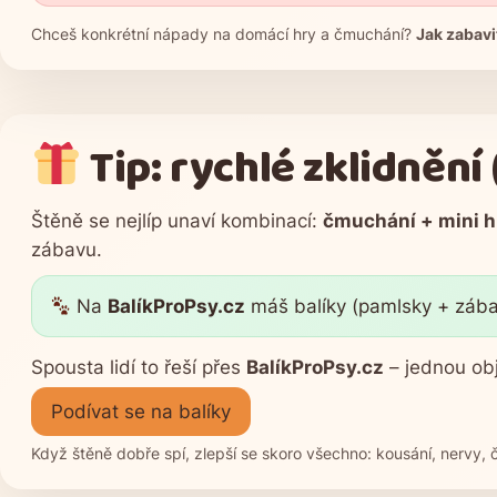
Chceš konkrétní nápady na domácí hry a čmuchání?
Jak zabavi
Tip: rychlé zklidnění
Štěně se nejlíp unaví kombinací:
čmuchání + mini h
zábavu.
Na
BalíkProPsy.cz
máš balíky (pamlsky + zábava
Spousta lidí to řeší přes
BalíkProPsy.cz
– jednou ob
Podívat se na balíky
Když štěně dobře spí, zlepší se skoro všechno: kousání, nervy, č