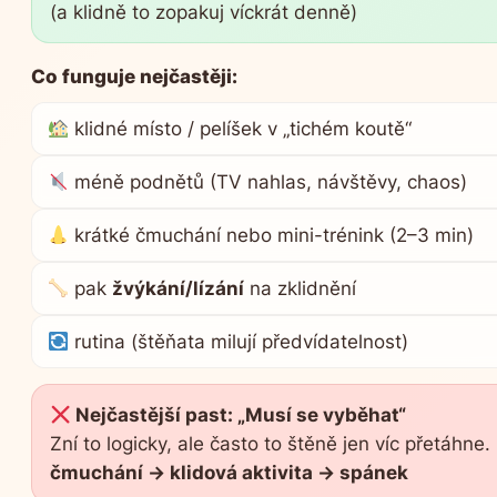
(a klidně to zopakuj víckrát denně)
Co funguje nejčastěji:
klidné místo / pelíšek v „tichém koutě“
méně podnětů (TV nahlas, návštěvy, chaos)
krátké čmuchání nebo mini-trénink (2–3 min)
pak
žvýkání/lízání
na zklidnění
rutina (štěňata milují předvídatelnost)
Nejčastější past: „Musí se vyběhat“
Zní to logicky, ale často to štěně jen víc přetáhne.
čmuchání → klidová aktivita → spánek