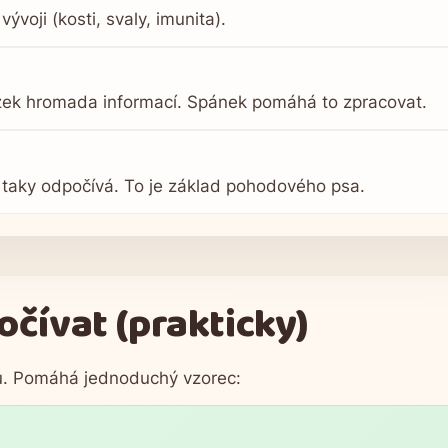
voji (kosti, svaly, imunita).
ozek hromada informací. Spánek pomáhá to zpracovat.
e taky odpočívá. To je základ pohodového psa.
očívat (prakticky)
u. Pomáhá jednoduchý vzorec: