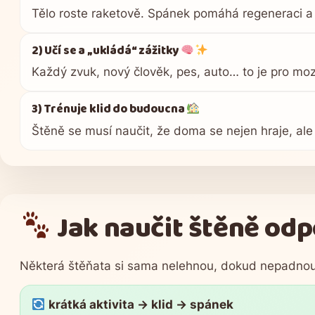
Tělo roste raketově. Spánek pomáhá regeneraci a vý
2) Učí se a „ukládá“ zážitky
Každý zvuk, nový člověk, pes, auto… to je pro m
3) Trénuje klid do budoucna
Štěně se musí naučit, že doma se nejen hraje, al
Jak naučit štěně odp
Některá štěňata si sama nelehnou, dokud nepadno
krátká aktivita → klid → spánek