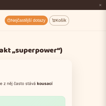
×
Nejčastější dotazy
Košík
 fakt „superpower“)
se z něj často stává
kousací