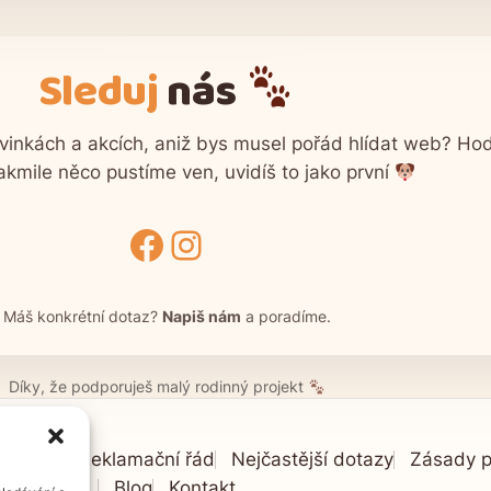
Sleduj
nás
vinkách a akcích, aniž bys musel pořád hlídat web? H
jakmile něco pustíme ven, uvidíš to jako první
Facebook
Instagram
Máš konkrétní dotaz?
Napiš nám
a poradíme.
Díky, že podporuješ malý rodinný projekt
í zboží
Reklamační řád
Nejčastější dotazy
Zásady p
Blog
Kontakt