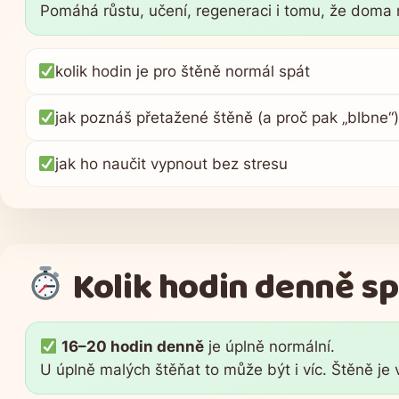
Pomáhá růstu, učení, regeneraci i tomu, že doma 
kolik hodin je pro štěně normál spát
jak poznáš přetažené štěně (a proč pak „blbne“
jak ho naučit vypnout bez stresu
Kolik hodin denně sp
16–20 hodin denně
je úplně normální.
U úplně malých štěňat to může být i víc. Štěně je