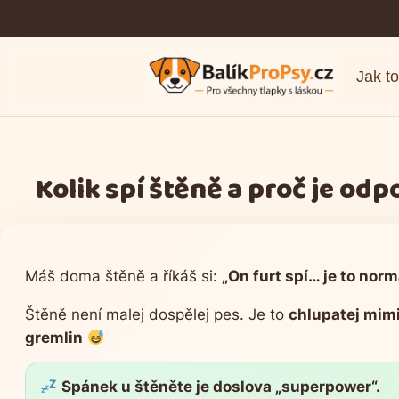
Přeskočit
na
Jak to
obsah
Kolik spí štěně a proč je od
Máš doma štěně a říkáš si:
„On furt spí… je to norm
Štěně není malej dospělej pes. Je to
chlupatej mim
gremlin
Spánek u štěněte je doslova „superpower“.