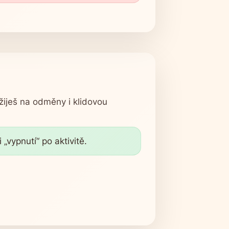
užiješ na odměny i klidovou
„vypnutí“ po aktivitě.