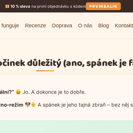
10 % sleva
na první objednávku s kódem
PRVNIBALIK
 funguje
Recenze
Doprava
O nás
Blog
Kontakt
počinek důležitý (ano, spánek je
ální?“
Jo. A dokonce je to dobře.
ino-režim
A spánek je jeho tajná zbraň – bez něj 