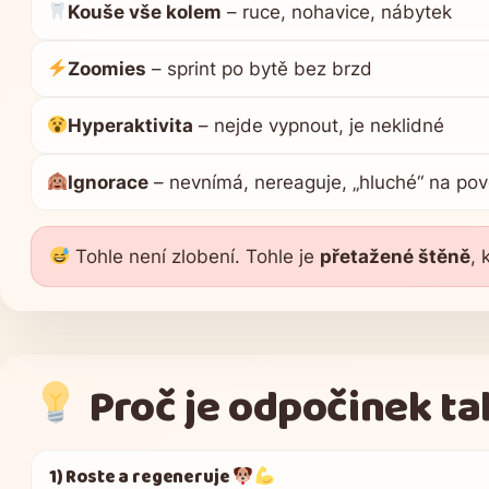
Kouše vše kolem
– ruce, nohavice, nábytek
Zoomies
– sprint po bytě bez brzd
Hyperaktivita
– nejde vypnout, je neklidné
Ignorace
– nevnímá, nereaguje, „hluché“ na pov
Tohle není zlobení. Tohle je
přetažené štěně
, 
Proč je odpočinek ta
1) Roste a regeneruje