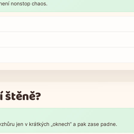
není nonstop chaos.
)
í štěně?
 vzhůru jen v krátkých „oknech“ a pak zase padne.